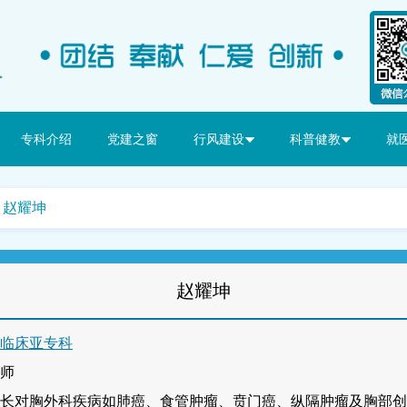
专科介绍
党建之窗
行风建设
科普健教
就
 > 赵耀坤
赵耀坤
临床亚专科
师
长对胸外科疾病如肺癌、食管肿瘤、贲门癌、纵隔肿瘤及胸部创