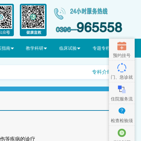
医指南
教学科研
临床试验
专题专栏
预约挂号
专科介绍
门、急诊就
医流程
住院服务流
程
检查检验须
知
伤等疾病的诊疗