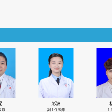
昆
彭波
医师
副主任医师
主