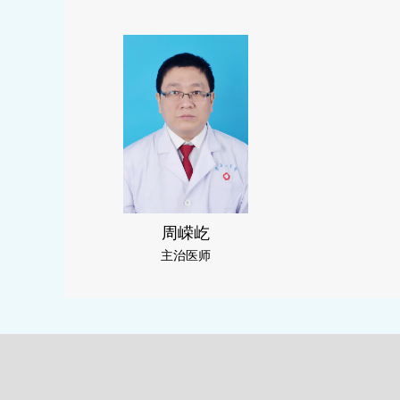
周嵘屹
主治医师