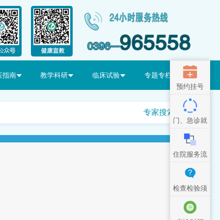
医指南
教学科研
临床试验
专题专栏
预约挂号
专家搜索
门、急诊就
医流程
住院服务流
程
检查检验须
知