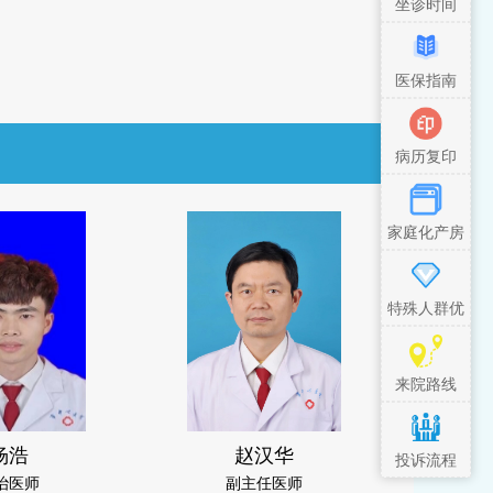
坐诊时间
医保指南
病历复印
家庭化产房
特殊人群优
先措施
来院路线
杨浩
赵汉华
投诉流程
治医师
副主任医师