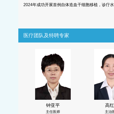
2024
年成功开展首例自体造血干细胞移植，诊疗水
医疗团队及特聘专家
钟亚平
高
主任医师
主治