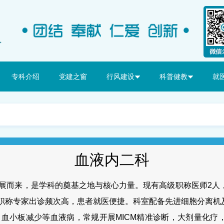
专科介绍
党建之窗
行风建设
科普健教
就
血液内二科
展而来，是学科的奠基之地与核心力量。现有高级职称医师
2
人
职称专家出诊频次高，患者就医便捷。科室配备先进细胞分离机
，血小板减少等血液病，常规开展
MICM
精准诊断，大剂量化疗