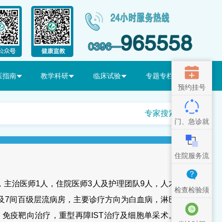
医指南
教学科研
临床试验
专题专栏
预约挂号
专家搜索
门、急诊就
医流程
住院服务流
程
，主治医师
1
人，住院医师
3
人及护理团队
9
人，人才
检查检验须
及
7
间百级层流病房，主要诊疗方向为白血病，淋巴
知
，免疫靶向治疗，重型再障
IST
治疗及细胞单采术。