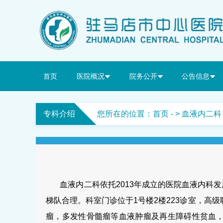
首页
医院概况
院务公开
公告信息
专科介绍
您所在的位置：
首页
- > 血液内二科
血液内二科依托
2013
年成立的医院血液内科发
梯队合理。科室门诊位于
1
号楼
2
楼
223
诊室，高级
瘤，多发性骨髓瘤等血液肿瘤及再生障碍性贫血