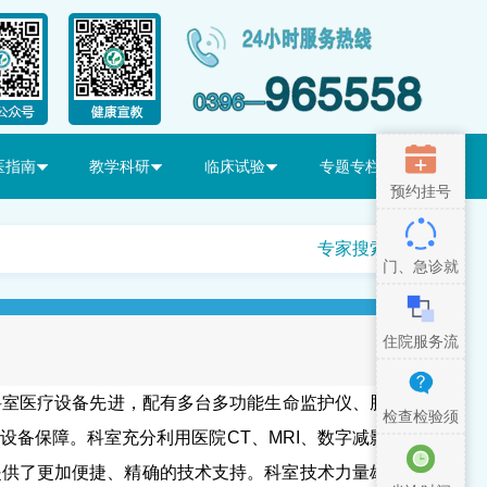
医指南
教学科研
临床试验
专题专栏
预约挂号
专家搜索
门、急诊就
医流程
住院服务流
程
科室医疗设备先进，配有多台多功能生命监护仪、脑
检查检验须
设备保障。科室充分利用医院
CT
、
MRI
、数字减影
知
提供了更加便捷、精确的技术支持。科室技术力量雄