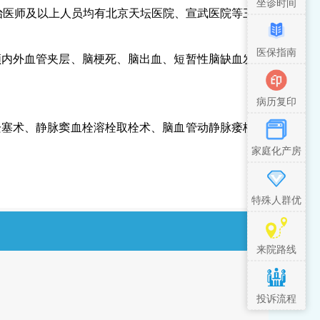
坐诊时间
治医师及以上人员均有北京天坛医院、宣武医院等三
医保指南
颅内外血管夹层、脑梗死、脑出血、短暂性脑缺血发
病历复印
栓塞术、静脉窦血栓溶栓取栓术、脑血管动静脉瘘栓
家庭化产房
特殊人群优
先措施
来院路线
投诉流程