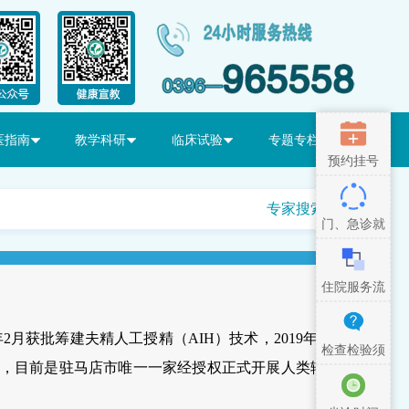
医指南
教学科研
临床试验
专题专栏
预约挂号
专家搜索
门、急诊就
医流程
住院服务流
程
2月获批筹建夫精人工授精（AIH）技术，2019年1
检查检验须
H技术，目前是驻马店市唯一一家经授权正式开展人类辅
知