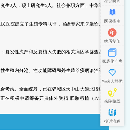
坐诊时间
研究生2人，硕士研究生5人。社会兼职方面，中华医
医保指南
省人民医院建立了生殖专科联盟，省级专家来院坐诊、
病历复印
疗；复发性流产和反复植入失败的相关病因学筛查及
家庭化产房
男性生殖内分泌、性功能障碍和外生殖器疾病诊治等
特殊人群优
综合考虑、全面统筹，已在驿城区天中山大道北段建
先措施
，正在积极申请筹备开展体外受精
-胚胎移植（IVF-
来院路线
投诉流程