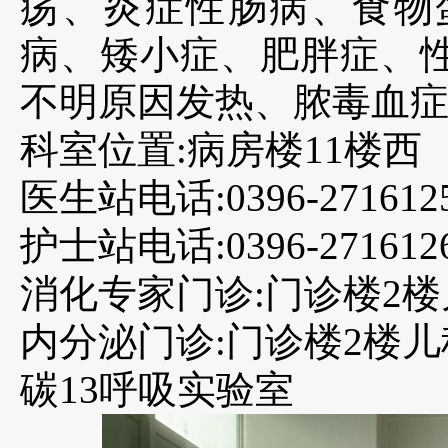
疡、炎症性肠病、食物
病、矮小症、肥胖症、
不明原因发热、脓毒血
科室位置
:病房楼11楼西
医生站电话
:0396-271612
护士站电话
:0396-271612
消化专家门诊
:门诊楼2楼
内分泌门诊
:门诊楼2楼儿
碳
13呼吸实验室 