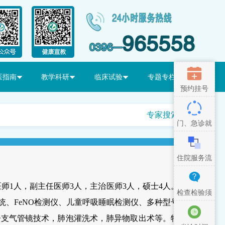
医指南
教学科研
临床试验
专题专栏
预约挂号
专家搜索
门、急诊就
医流程
住院服务流
程
师1人，副主任医师3人，主治医师3人，硕士4人。
检查检验须
统、FeNO检测仪、儿童呼吸睡眠检测仪、多种型号
知
子支气管镜技术，肺泡灌洗术，肺异物取出术等。特