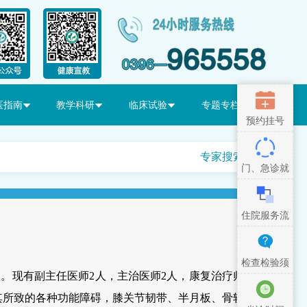
医指南
教学科研
临床试验
专题专栏
预约挂号
专家搜索
门、急诊就
医流程
住院服务流
程
检查检验须
室。现有副主任医师
2人，主治医师2人，康复治疗师
知
及其所致的各种功能障碍，膝关节韧带、半月板、骨软